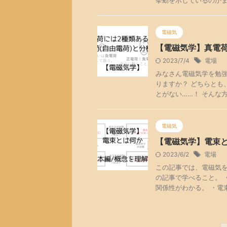
挙動を示しているのかまで
電磁気
【電磁気学】真電
2023/7/4
電場
みなさん電磁気学を勉
りますか？ どちらとも
とがない……！ そんな方
電磁気
【電磁気学】電束と
2023/6/2
電場
この記事では、電磁気を
の記事で学べること。 
関係性がわかる。 ・電束