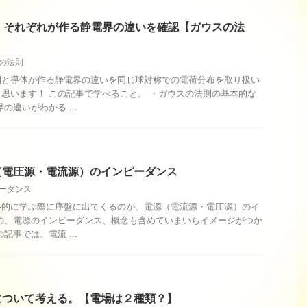
】それぞれが作る静電界の違いを確認【ガウスの法
の法則
間と導体が作る静電界の違いを同じ球対称での電荷分布を取り扱い
思います！ この記事で学べること。 ・ガウスの法則の基本的な
の違いがわかる ...
（電圧源・電流源）のインピーダンス
ーダンス
格的に学ぶ際に序盤に出てくるのが、電源（電流源・電圧源）のイ
の、電源のインピーダンス、概念も含めていまいちイメージがつか
記事では、電流 ...
について考える。【電場は２種類？】