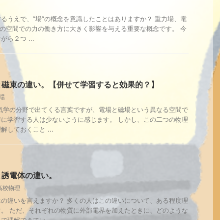
るうえで、”場”の概念を意識したことはありますか？ 重力場、電
はその空間での力の働き方に大きく影響を与える重要な概念です。 今
ら２つ ...
と磁束の違い。【併せて学習すると効果的？】
場
気学の分野で出てくる言葉ですが、電場と磁場という異なる空間で
に学習する人は少ないように感じます。 しかし、この二つの物理
しておくこと ...
と誘電体の違い。
高校物理
の違いを言えますか？ 多くの人はこの違いについて、ある程度理
。 ただ、それぞれの物質に外部電界を加えたときに、どのような