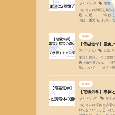
2023/6/3
電場
みなさんは物理を勉強す
場、磁場、…… ”場”
回は、重力場と比較しなが
電磁気
【電磁気学】電束
2023/6/2
磁場
,
電
電束と磁束。 同じ電磁
扱う物理量のため、同時
量について、共通点を理解
電磁気
【電磁気学】導体
2023/5/31
電場
,
みなさんは導体と誘電体
解できていると思います