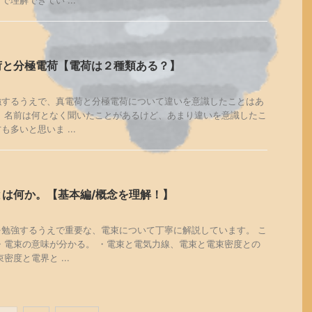
理解できてい ...
荷と分極電荷【電荷は２種類ある？】
強するうえで、真電荷と分極電荷について違いを意識したことはあ
、名前は何となく聞いたことがあるけど、あまり違いを意識したこ
も多いと思いま ...
は何か。【基本編/概念を理解！】
勉強するうえで重要な、電束について丁寧に解説しています。 こ
・電束の意味が分かる。 ・電束と電気力線、電束と電束密度との
密度と電界と ...