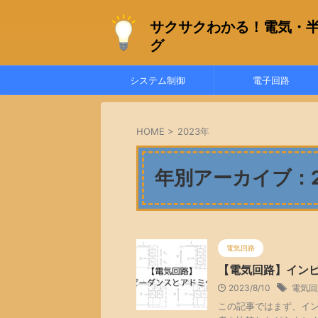
サクサクわかる！電気・
グ
システム制御
電子回路
HOME
>
2023年
年別アーカイブ：2
電気回路
【電気回路】イン
2023/8/10
電気回
この記事ではまず、イ