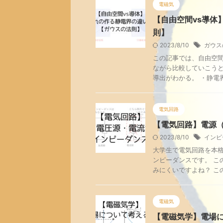
電磁気
【自由空間vs導体
則】
2023/8/10
ガウス
この記事では、自由空
ながら比較していこうと
導出がわかる。 ・静電界
電気回路
【電気回路】電源
2023/8/10
インピ
大学生で電気回路を本
ンピーダンスです。 こ
みにくいですよね？ この
電磁気
【電磁気学】電場