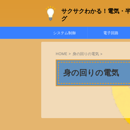
サクサクわかる！電気・
グ
システム制御
電子回路
HOME
>
身の回りの電気
>
身の回りの電気