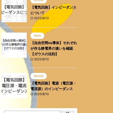
電気回路
【電気回路】インピーダンス
について
2023/8/10
電磁気
【自由空間vs導体】それぞれ
が作る静電界の違いを確認
【ガウスの法則】
2023/8/10
電気回路
【電気回路】電源（電圧源・
電流源）のインピーダンス
2023/8/10