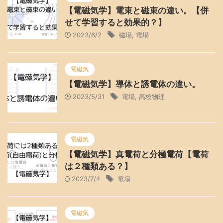
【電磁気学】電束と磁束の違い。【併
せて学習すると効果的？】
2023/6/2
磁場
,
電場
電磁気
【電磁気学】導体と誘電体の違い。
2023/5/31
電場
,
高校物理
電磁気
【電磁気学】真電荷と分極電荷【電荷
は２種類ある？】
2023/7/4
電場
電磁気